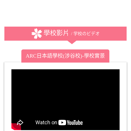
學校影片
/ 学校のビデオ
ARC日本語學校(涉谷校)-學校實景